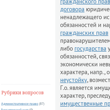
гражданского пра
договора
юридичес
ненадлежащего ис
обязанностей и н
гражданских прав
правонарушителем 
либо
государства
у
обязанностей, свя
экономически нев
характера, напр.,
неустойку
, возмес
Г.о. является иму
Рубрики вопросов
характер, преслед
имущественные пр
Административное право
(87)
Бухгалтерский учет
(0)