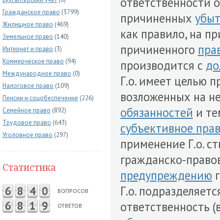
ответственности 
Гражданское право
(3799)
причиненных
убыт
Жилищное право
(469)
как правило, на 
Земельное право
(140)
причиненного
пра
Интернет и право
(3)
Коммерческое право
(94)
производится с
до
Международное право
(0)
Г.о. имеет целью 
Налоговое право
(109)
возложенных на н
Пенсии и соцобеспечение
(226)
обязанностей
и те
Семейное право
(892)
Трудовое право
(643)
субъективное пра
Уголовное право
(297)
применение Г.о. 
гражданско-правов
Статистика
предупреждению
г
Г.о. подразделяет
6
8
4
0
ВОПРОСОВ
6
8
1
9
ответственность (
ОТВЕТОВ