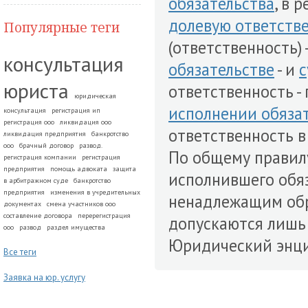
обязательства
, в 
долевую ответств
Популярные теги
(ответственность)
консультация
обязательстве
- и
с
юриста
ответственность 
юридическая
исполнении обяза
консультация
регистрация ип
регистрация ооо
ликвидация ооо
ответственность 
ликвидация предприятия
банкротство
ооо
брачный договор
развод.
По общему правилу
регистрация компании
регистрация
предприятия
помощь адвоката
защита
исполнившего обя
в арбитражном суде
банкротство
предприятия
изменения в учредительных
ненадлежащим обр
документах
смена участников ооо
составление договора
перерегистрация
допускаются лишь
ооо
развод
раздел имущества
Юридический энцик
Все теги
Заявка на юр. услугу