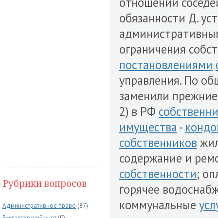
отношении соседе
обязанности Д. ус
административн
ограничения собс
постановлениями
управления. По о
заменили прежние 
2) в РФ
собственн
имущества
-
кондо
собственников
жил
содержание и рем
собственности
; оп
Рубрики вопросов
горячее водоснабж
коммунальные
усл
Административное право
(87)
Бухгалтерский учет
(0)