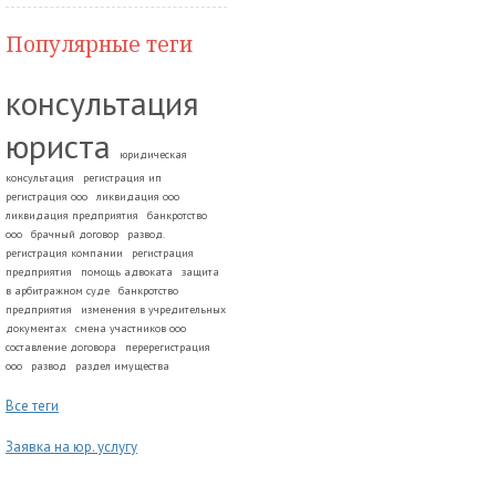
Популярные теги
консультация
юриста
юридическая
консультация
регистрация ип
регистрация ооо
ликвидация ооо
ликвидация предприятия
банкротство
ооо
брачный договор
развод.
регистрация компании
регистрация
предприятия
помощь адвоката
защита
в арбитражном суде
банкротство
предприятия
изменения в учредительных
документах
смена участников ооо
составление договора
перерегистрация
ооо
развод
раздел имущества
Все теги
Заявка на юр. услугу