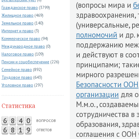
(вопросы мира и
б
Гражданское право
(3799)
здравоохранения, т
Жилищное право
(469)
(универсальные, р
Земельное право
(140)
Интернет и право
(3)
полномочий
и др.
Коммерческое право
(94)
поддержанию меж
Международное право
(0)
и действуют в соо
Налоговое право
(109)
Пенсии и соцобеспечение
(226)
принципами; такие
Семейное право
(892)
мирного разрешен
Трудовое право
(643)
Безопасности ООН
Уголовное право
(297)
организации
для о
М.м.о., создаваем
Статистика
сотрудничества в 
6
8
4
0
ВОПРОСОВ
образования, здра
6
8
1
9
ОТВЕТОВ
соглашения с ООН