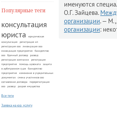
именуются специ
Популярные теги
О.Г. Зайцева.
Межд
организации
. — М.
консультация
организации
: неко
юриста
юридическая
консультация
регистрация ип
регистрация ооо
ликвидация ооо
ликвидация предприятия
банкротство
ооо
брачный договор
развод.
регистрация компании
регистрация
предприятия
помощь адвоката
защита
в арбитражном суде
банкротство
предприятия
изменения в учредительных
документах
смена участников ооо
составление договора
перерегистрация
ооо
развод
раздел имущества
Все теги
Заявка на юр. услугу