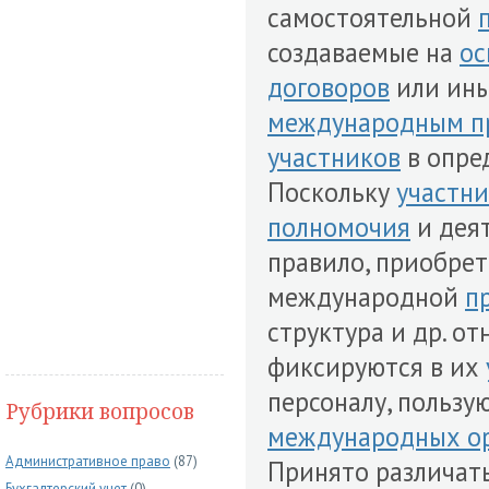
самостоятельной
создаваемые на
ос
договоров
или ины
международным п
участников
в опре
Поскольку
участн
полномочия
и дея
правило, приобрет
международной
п
структура и др. о
фиксируются в их
персоналу, пользу
Рубрики вопросов
международных о
Административное право
(87)
Принято различать
Бухгалтерский учет
(0)