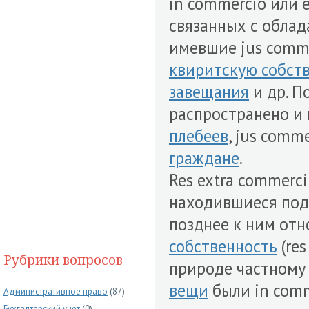
in commercio или 
связанных с обла
имевшие jus comme
квиритскую собст
завещания
и др. П
распространено и 
плебеев
, jus comm
граждане
.
Res extra commerc
находившиеся под
позднее к ним от
собственность
(res
Рубрики вопросов
природе частному
вещи
были in comm
Административное право
(87)
Бухгалтерский учет
(0)