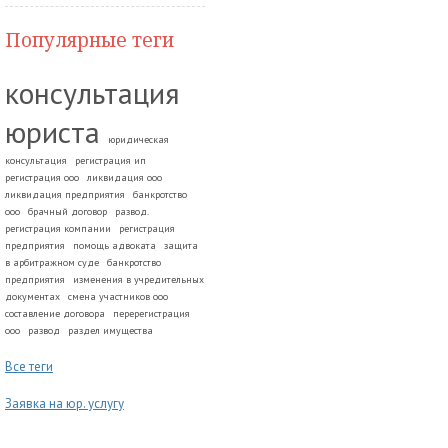
Популярные теги
консультация
юриста
юридическая
консультация
регистрация ип
регистрация ооо
ликвидация ооо
ликвидация предприятия
банкротство
ооо
брачный договор
развод.
регистрация компании
регистрация
предприятия
помощь адвоката
защита
в арбитражном суде
банкротство
предприятия
изменения в учредительных
документах
смена участников ооо
составление договора
перерегистрация
ооо
развод
раздел имущества
Все теги
Заявка на юр. услугу