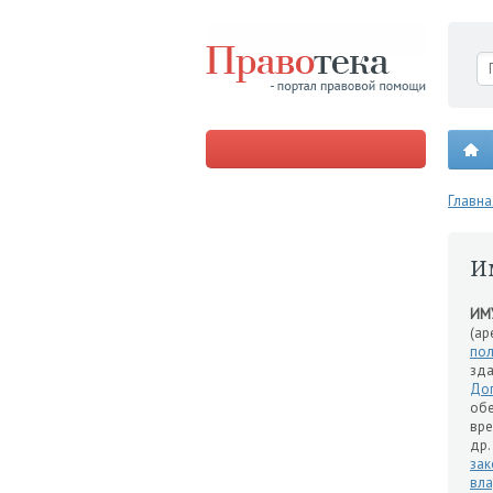
Главна
И
ИМ
(ар
пол
зда
До
обе
вре
др.
зак
вл