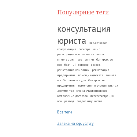
Популярные теги
консультация
юриста
юридическая
консультация
регистрация ип
регистрация ооо
ликвидация ооо
ликвидация предприятия
банкротство
ооо
брачный договор
развод.
регистрация компании
регистрация
предприятия
помощь адвоката
защита
в арбитражном суде
банкротство
предприятия
изменения в учредительных
документах
смена участников ооо
составление договора
перерегистрация
ооо
развод
раздел имущества
Все теги
Заявка на юр. услугу