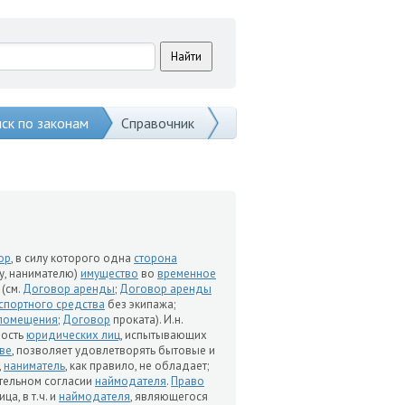
ск по законам
Справочник
ор
, в силу которого одна
сторона
у, нанимателю)
имущество
во
временное
 (см.
Договор аренды
;
Договор аренды
спортного средства
без экипажа;
 помещения
;
Договор
проката). И.н.
ность
юридических лиц
, испытывающих
ве
, позволяет удовлетворять бытовые и
,
наниматель
, как правило, не обладает;
тельном согласии
наймодателя
.
Право
а, в т.ч. и
наймодателя
, являющегося