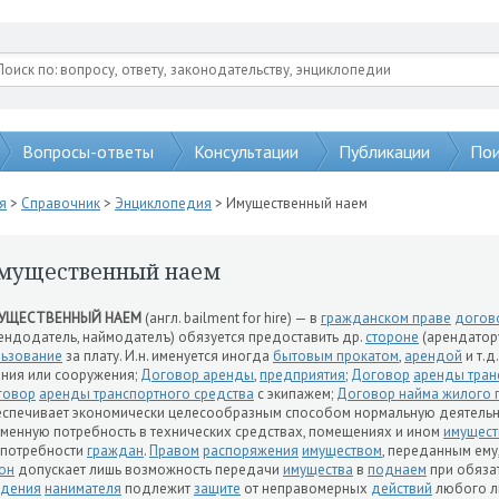
Вопросы-ответы
Консультации
Публикации
Пои
я
>
Справочник
>
Энциклопедия
> Имущественный наем
мущественный наем
УЩЕСТВЕННЫЙ НАЕМ
(англ. bailment for hire) — в
гражданском праве
догов
ендодатель, наймодателъ) обязуется предоставить др.
стороне
(арендатор
ьзование
за плату. И.н. именуется иногда
бытовым прокатом
,
арендой
и т.д.
ния или сооружения;
Договор аренды
,
предприятия
;
Договор
аренды тран
говор
аренды транспортного средства
с экипажем;
Договор найма жилого
спечивает экономически целесообразным способом нормальную деятель
менную потребность в технических средствах, помещениях и ином
имущест
 потребности
граждан
.
Правом
распоряжения
имуществом
, переданным ему
он
допускает лишь возможность передачи
имущества
в
поднаем
при обяза
адения
нанимателя
подлежит
защите
от неправомерных
действий
любого лиц