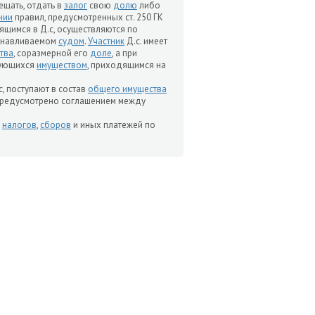
ещать, отдать в
залог
свою
долю
либо
нии
правил, предусмотренных ст. 250 ГК
дящимся в Д.с, осуществляются по
станавливаемом
судом
.
Участник
Д.с. имеет
тва
, соразмерной его
доле
, а при
зующихся
имуществом
, приходящимся на
с, поступают в состав
общего имущества
 предусмотрено соглашением между
е
налогов
,
сборов
и иных платежей по