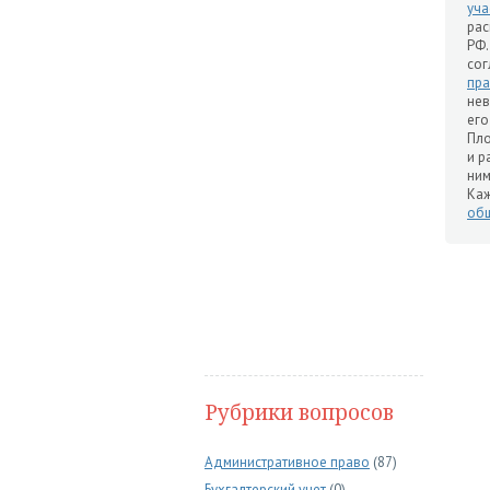
уча
рас
РФ.
сог
пр
нев
ег
Пло
и р
ним
Ка
общ
Рубрики вопросов
Административное право
(87)
Бухгалтерский учет
(0)