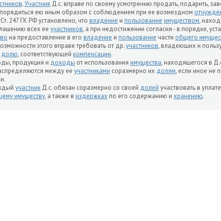
стников
.
Участник
Д.с. вправе по своему усмотрению продать, подарить, зав
порядиться ею иным образом с соблюдением при ее возмездном
отчужде
 Ст. 247 ГК РФ установлено, что
владение
и
пользование
имуществом
, нахо
лашению всех ее
участников
, а при недостижении согласия - в порядке, у
аво
на предоставление в его
владение
и
пользование
части
общего имущес
озможности этого вправе требовать от др.
участников
, владеющих и поль
о
долю
, соответствующей
компенсации
.
ды, продукция и
доходы
от использования
имущества
, находящегося в Д.
аспределяются между ее
участниками
соразмерно их
долям
, если иное не
и.
ждый
участник
Д.с. обязан соразмерно со своей
долей
участвовать в уплат
ему имуществу
, а также в
издержках
по его содержанию и
хранению
.