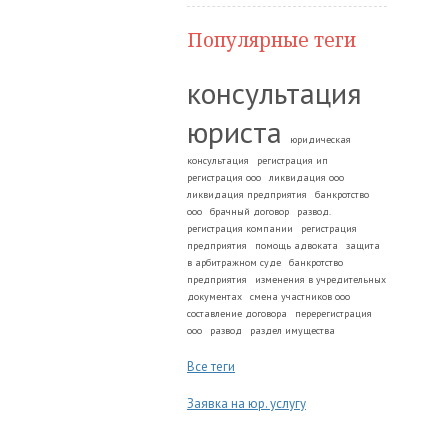
Популярные теги
консультация
юриста
юридическая
консультация
регистрация ип
регистрация ооо
ликвидация ооо
ликвидация предприятия
банкротство
ооо
брачный договор
развод.
регистрация компании
регистрация
предприятия
помощь адвоката
защита
в арбитражном суде
банкротство
предприятия
изменения в учредительных
документах
смена участников ооо
составление договора
перерегистрация
ооо
развод
раздел имущества
Все теги
Заявка на юр. услугу