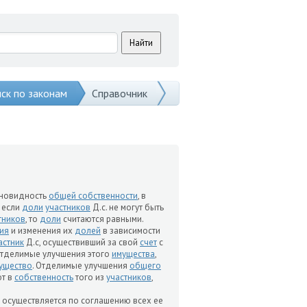
ск по законам
Справочник
новидность
общей собственности
, в
, если
доли
участников
Д.с. не могут быть
тников
, то
доли
считаются равными.
ия
и изменения их
долей
в зависимости
астник
Д.с, осуществивший за свой
счет
с
тделимые улучшения этого
имущества
,
ущество
. Отделимые улучшения
общего
ют в
собственность
того из
участников
,
, осуществляется по соглашению всех ее