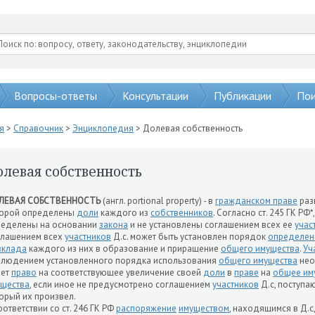
Вопросы-ответы
Консультации
Публикации
Пои
я
>
Справочник
>
Энциклопедия
> Долевая собственность
олевая собственность
ЛЕВАЯ СОБСТВЕННОСТЬ
(англ. portional property) - в
гражданском праве
раз
торой определены
доли
каждого из
собственников
. Согласно ст. 245 ГК РФ*
ределены на основании
закона
и не установлены соглашением всех ее
учас
глашением всех
участников
Д.с. может быть установлен порядок
определен
вклада
каждого из них в образование и приращение
общего имущества
.
Уч
людением установленного порядка использования
общего имущества
нео
еет
право
на соответствующее увеличение своей
доли
в
праве
на
общее им
щества
, если иное не предусмотрено соглашением
участников
Д.с, поступа
орый их произвел.
оответствии со ст. 246 ГК РФ
распоряжение
имуществом
, находящимся в Д.с