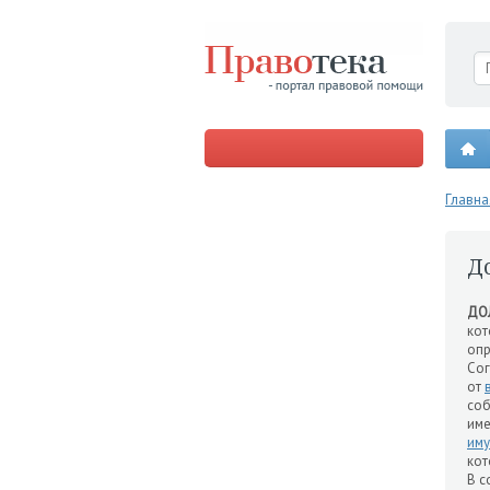
Главна
Д
ДО
ко
оп
Со
от
соб
им
иму
кот
В с