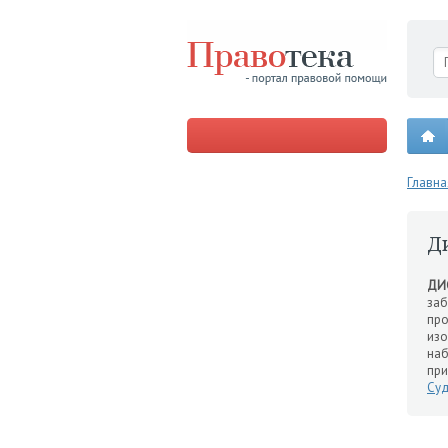
Главна
Д
ДИ
заб
про
изо
наб
пр
Су