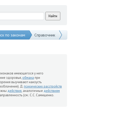
ск по законам
Справочник
ризнаков имеющегося у него
яние здоровья,
обмана
при
 зрения выучивают наизусть
зоблачения). Д.
психических расстройств
можны
действия
, аналогичные
действиям
правленность (см.: С.С. Самищенко.