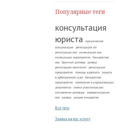
Популярные теги
консультация
юриста
юридическая
консультация
регистрация ип
регистрация ооо
ликвидация ооо
ликвидация предприятия
банкротство
ооо
брачный договор
развод.
регистрация компании
регистрация
предприятия
помощь адвоката
защита
в арбитражном суде
банкротство
предприятия
изменения в учредительных
документах
смена участников ооо
составление договора
перерегистрация
ооо
развод
раздел имущества
Все теги
Заявка на юр. услугу