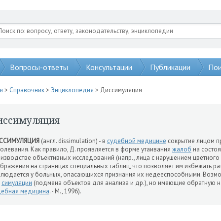
Вопросы-ответы
Консультации
Публикации
Пои
я
>
Справочник
>
Энциклопедия
> Диссимуляция
иссимуляция
ССИМУЛЯЦИЯ
(англ. dissimulation) - в
судебной медицине
сокрытие лицом п
олевания. Как правило, Д. проявляется в форме утаивания
жалоб
на состо
изводстве объективных исследований (напр., лица с нарушением цветного
бражения на страницах специальных таблиц, что позволяет им избежать ра
людается у больных, опасающихся признания их недееспособными. Воз
и
симуляции
(подмена объектов для анализа и др.), но имеющие обратную на
дебная медицина
. - М., 1996).