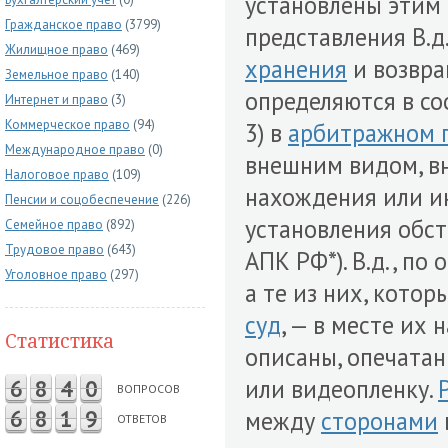
установлены этим В
Гражданское право
(3799)
представления В.д
Жилищное право
(469)
хранения
и возвра
Земельное право
(140)
определяются в соо
Интернет и право
(3)
Коммерческое право
(94)
3) в
арбитражном 
Международное право
(0)
внешним видом, 
Налоговое право
(109)
нахождения или и
Пенсии и соцобеспечение
(226)
установления обст
Семейное право
(892)
Трудовое право
(643)
АПК РФ*). В.д., по
Уголовное право
(297)
а те из них, кото
суд
, — в месте их
Статистика
описаны, опечатан
или видеопленку.
6
8
4
0
ВОПРОСОВ
6
8
1
9
между
сторонами
ОТВЕТОВ