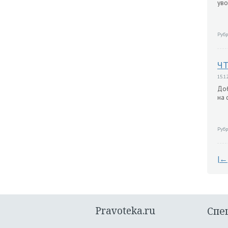
уво
Рубр
ЧТ
15.12
Доб
на 
Рубр
|←
Pravoteka.ru
Спе