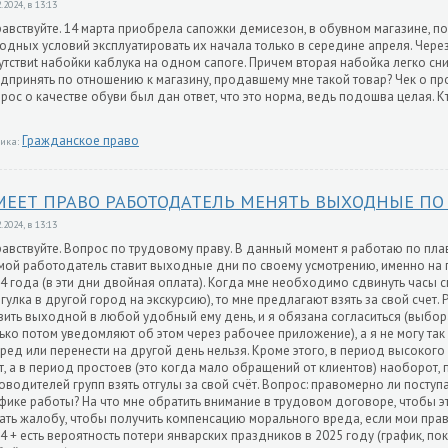
.2024, в 13:13
авствуйте. 14 марта приобрела сапожки демисезон, в обувном магазине, по
одных условий эксплуатировать их начала только в середине апреля. Чере
утствиt набойки каблука на одном сапоге. Причем вторая набойка легко сни
дпринять по отношению к магазину, продавшему мне такой товар? Чек о пр
рос о качестве обуви был дан ответ, что это норма, ведь подошва целая. К
Гражданское право
ика:
МЕЕТ ПРАВО РАБОТОДАТЕЛЬ МЕНЯТЬ ВЫХОДНЫЕ ПО
.2024, в 13:13
авствуйте. Вопрос по трудовому праву. В данный момент я работаю по пл
мой работодатель ставит выходные дни по своему усмотрению, именно на п
4 года (в эти дни двойная оплата). Когда мне необходимо сдвинуть часы с
гулка в другой город на экскурсию), то мне предлагают взять за свой счет.
вить выходной в любой удобный ему день, и я обязана согласиться (выбора
ько потом уведомляют об этом через рабочее приложение), а я не могу так 
ред или перенести на другой день нельзя. Кроме этого, в период высокого
т, а в период простоев (это когда мало обращений от клиентов) наоборот,
оводителей групп взять отгулы за свой счёт. Вопрос: правомерно ли пост
фике работы? На что мне обратить внимание в трудовом договоре, чтобы эт
ать жалобу, чтобы получить компенсацию морального вреда, если мои пра
4 + есть вероятность потери январских праздников в 2025 году (график, пок