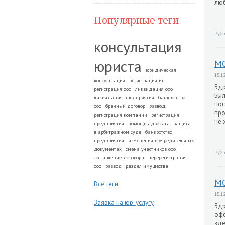
люб
Популярные теги
Рубр
консультация
юриста
М
юридическая
15.12
консультация
регистрация ип
Здр
регистрация ооо
ликвидация ооо
Был
ликвидация предприятия
банкротство
пос
ооо
брачный договор
развод.
про
регистрация компании
регистрация
не 
предприятия
помощь адвоката
защита
в арбитражном суде
банкротство
предприятия
изменения в учредительных
документах
смена участников ооо
Рубр
составление договора
перерегистрация
ооо
развод
раздел имущества
М
Все теги
15.12
Заявка на юр. услугу
Здр
офо
зде