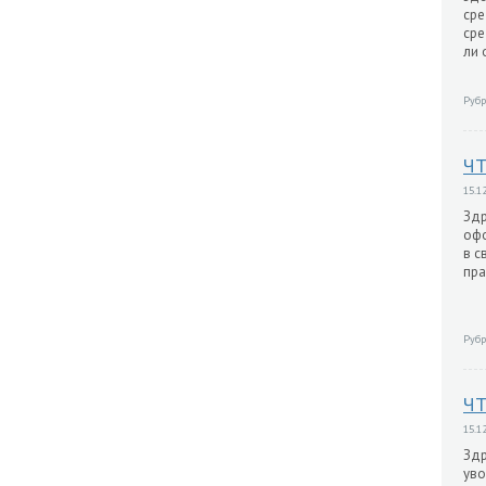
сре
сре
ли 
Рубр
ЧТ
15.12
Здр
офо
в с
пра
Рубр
ЧТ
15.12
Здр
уво