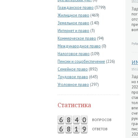
15.12
Гражданское право
(3799)
Здр
пог
Жилищное право
(469)
отс
Земельное право
(140)
пре
воп
Интернет и право
(3)
Коммерческое право
(94)
Рубр
Международное право
(0)
Налоговое право
(109)
И
Пенсии и соцобеспечение
(226)
Семейное право
(892)
15.12
Здр
Трудовое право
(643)
но 
Уголовное право
(297)
202
про
ста
тол
Статистика
впе
сче
6
8
4
0
рук
ВОПРОСОВ
гра
6
8
1
9
пис
ОТВЕТОВ
202