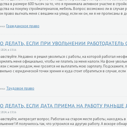
дства в размере 600 тысяч за то, что я принимала активное участие в стро
дства на покупку стройматериалов, мебель. Вопрос: возможно ли в случае 
он право выгнать меня с вещами на улицу, если ни он, ни я не прописаны в 
Гражданское право
ика:
О ДЕЛАТЬ, ЕСЛИ ПРИ УВОЛЬНЕНИИ РАБОТОДАТЕЛЬ
.2024, в 13:16
авствуйте. Недавно я решил уволиться с работы, на которой работал неоф
рмлять меня официально, чтобы не платить за меня налоги. На фоне увольн
вязи с моим уходом, мне грозятся не выплатить мою зарплату. Подскажите, п
вильно с юридической точки зрения и куда стоит обратиться в случае, если 
Трудовое право
ика:
О ДЕЛАТЬ, ЕСЛИ ДАТА ПРИЕМА НА РАБОТУ РАНЬШЕ
.2024, в 13:16
авствуйте, интересует вопрос. Работая на старом месте работы, находясь в
льнение! И получилось так, что устроился на другую работу. А вскоре обна