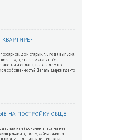
 КВАРТИРЕ?
 пожарной, дом старый, 90 года выпуска.
не было, в, итоге её ставят! Уже
становки и оплаты, так как дом по
 моя собственность? Делать дырки где-то
ЫЕ НА ПОСТРОЙКУ ОБЩЕ
подарила нам (документы все на неё
оими руками вдвоём, сейчас живем
на и прошу выделить мне денежные