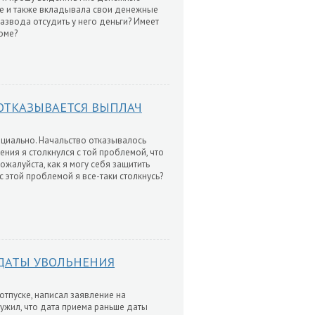
йке и также вкладывала свои денежные
развода отсудить у него деньги? Имеет
доме?
 ОТКАЗЫВАЕТСЯ ВЫПЛАЧ
ициально. Начальство отказывалось
ения я столкнулся с той проблемой, что
ожалуйста, как я могу себя защитить
с этой проблемой я все-таки столкнусь?
 ДАТЫ УВОЛЬНЕНИЯ
 отпуске, написал заявление на
ружил, что дата приема раньше даты