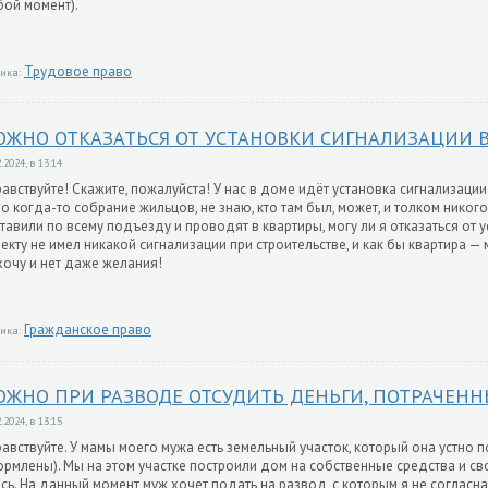
ой момент).
Трудовое право
ика:
ОЖНО ОТКАЗАТЬСЯ ОТ УСТАНОВКИ СИГНАЛИЗАЦИИ В
.2024, в 13:14
авствуйте! Скажите, пожалуйста! У нас в доме идёт установка сигнализации
о когда-то собрание жильцов, не знаю, кто там был, может, и толком никого 
тавили по всему подъезду и проводят в квартиры, могу ли я отказаться от у
екту не имел никакой сигнализации при строительстве, и как бы квартира —
хочу и нет даже желания!
Гражданское право
ика:
ОЖНО ПРИ РАЗВОДЕ ОТСУДИТЬ ДЕНЬГИ, ПОТРАЧЕНН
.2024, в 13:15
авствуйте. У мамы моего мужа есть земельный участок, который она устно 
рмлены). Мы на этом участке построили дом на собственные средства и св
сь. На данный момент муж хочет подать на развод, с которым я не соглас