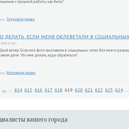
льнения с прошлой работы, как быть?
Трудовое право
ика:
О ДЕЛАТЬ, ЕСЛИ МЕНЯ ОКЛЕВЕТАЛИ В СОЦИАЛЬНЫХ
.2024, в 13:17
рый вечер. Если моё фото выставили в социальных сетях без моего разреше
самом деле. Что мне делать, куда обратиться?
Уголовное право
ика:
←
…
614
615
616
617
618
619
620
621
622
623
624
…
циалисты вашего города