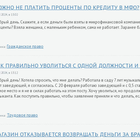
ОЖНО НЕ ПЛАТИТЬ ПРОЦЕНТЫ ПО КРЕДИТУ В МФО?
.2024, в 13:02
рый день. Скажите, а если деньги были взяты в микрофинансовой компании
центы? Взяла женщина, с маленьким ребенком, сама не работает. Заранее б
Гражданское право
ика:
АК ПРАВИЛЬНО УВОЛИТЬСЯ С ОДНОЙ ДОЛЖНОСТИ И
.2024, в 13:12
рый день! Хотела спросить, что мне делать? Работала в саду 7 лет музык
т заведующей, я согласилась. С 20 февраля работаю заведующей и с 0,5 ста
мое место и я не в силах работать на этом посту. Хочу уволиться, но продол
ыканта. Как поступить правильно, чтобы заявление приняли и что делать, ес
Трудовое право
ика:
АГАЗИН ОТКАЗЫВАЕТСЯ ВОЗВРАЩАТЬ ДЕНЬГИ ЗА БР