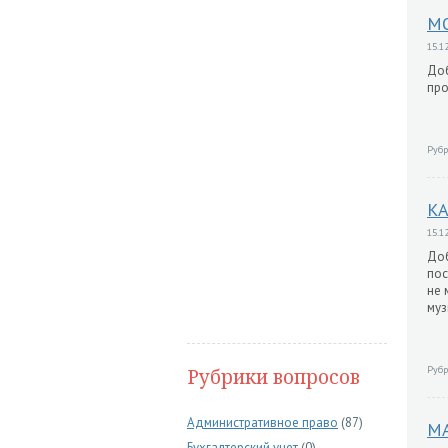
М
15.12
Доб
про
Рубр
К
15.12
Доб
пос
не 
муз
Рубр
Рубрики вопросов
Административное право
(87)
М
Бухгалтерский учет
(0)