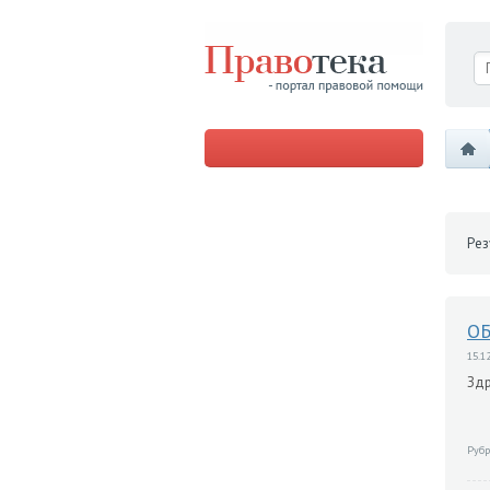
Рез
О
15.12
Здр
Рубр