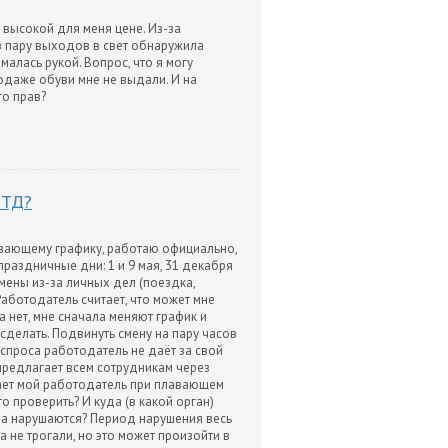
 высокой для меня цене. Из-за
з пару выходов в свет обнаружила
малась рукой. Вопрос, что я могу
одаже обуви мне не выдали. И на
то прав?
 ТД?
авающему графику, работаю официально,
раздничные дни: 1 и 9 мая, 31 декабря
мены из-за личных дел (поездка,
 Работодатель считает, что может мне
 нет, мне сначала меняют график и
сделать. Подвинуть смену на пару часов
 спроса работодатель не даёт за свой
 предлагает всем сотрудникам через
упает мой работодатель при плавающем
о проверить? И куда (в какой орган)
ва нарушаются? Период нарушения весь
а не трогали, но это может произойти в