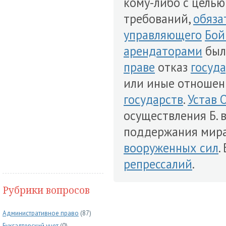
кому-либо с цель
требований,
обяза
управляющего
Бой
арендаторами
был
праве
отказ
госуд
или иные отношен
государств
.
Устав 
осуществления Б. 
поддержания мира,
вооруженных сил
.
репрессалий
.
Рубрики вопросов
Административное право
(87)
Бухгалтерский учет
(0)