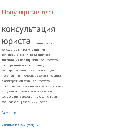
Популярные теги
консультация
юриста
юридическая
консультация
регистрация ип
регистрация ооо
ликвидация ооо
ликвидация предприятия
банкротство
ооо
брачный договор
развод.
регистрация компании
регистрация
предприятия
помощь адвоката
защита
в арбитражном суде
банкротство
предприятия
изменения в учредительных
документах
смена участников ооо
составление договора
перерегистрация
ооо
развод
раздел имущества
Все теги
Заявка на юр. услугу