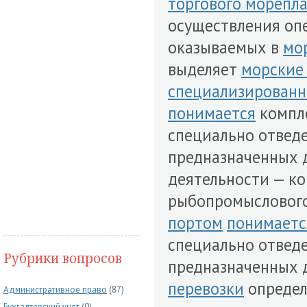
торгового морепл
осуществления опе
оказываемых в
мо
выделяет
морские
специализированн
понимается
компле
специально отвед
предназначенных 
деятельности — к
рыбопромыслового
портом
понимаетс
специально отвед
Рубрики вопросов
предназначенных 
перевозки
определе
Административное право
(87)
Бухгалтерский учет
(0)