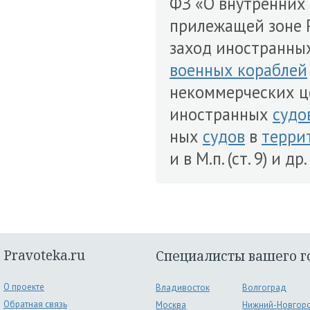
ФЗ «О внутренних
прилежащей зоне 
заход иностранн
военных кораблей
некоммерческих цел
иностранных
судо
ных
судов
в
терри
и в М.п. (ст. 9) и 
Pravoteka.ru
Специалисты вашего г
О проекте
Владивосток
Волгоград
Обратная связь
Москва
Нижний-Новгор