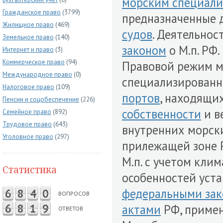
морским специал
Гражданское право
(3799)
предназначенные 
Жилищное право
(469)
судов
. Деятельнос
Земельное право
(140)
законом
о М.п. РФ.
Интернет и право
(3)
Коммерческое право
(94)
Правовой режим 
Международное право
(0)
специализирован
Налоговое право
(109)
портов
, находящи
Пенсии и соцобеспечение
(226)
собственности
и в
Семейное право
(892)
Трудовое право
(643)
внутренних морск
Уголовное право
(297)
прилежащей зоне 
М.п. с учетом кли
Статистика
особенностей уст
федеральными за
6
8
4
0
ВОПРОСОВ
6
8
1
9
актами
РФ, примен
ОТВЕТОВ