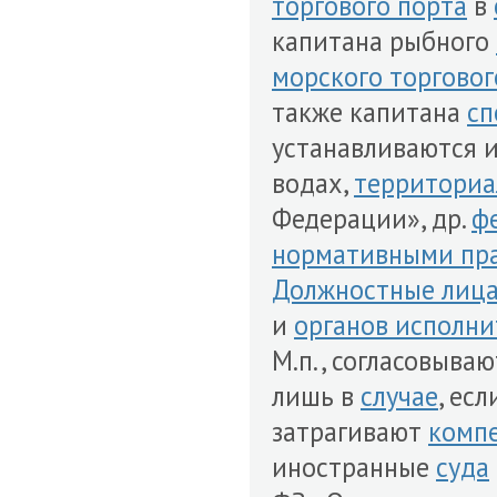
торгового порта
в
капитана рыбного
морского торговог
также капитана
сп
устанавливаются 
водах,
территориа
Федерации», др.
ф
нормативными пр
Должностные лиц
и
органов исполни
М.п., согласовыва
лишь в
случае
, ес
затрагивают
комп
иностранные
суда