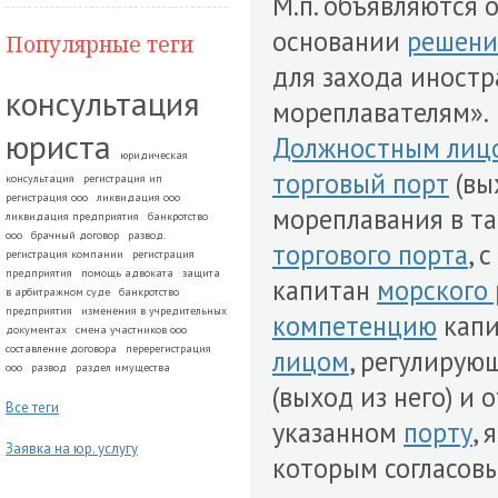
М.п. объявляются
основании
решени
Популярные теги
для захода иност
консультация
мореплавателям».
юриста
Должностным лиц
юридическая
торговый порт
(вы
консультация
регистрация ип
регистрация ооо
ликвидация ооо
мореплавания в т
ликвидация предприятия
банкротство
ооо
брачный договор
развод.
торгового порта
, 
регистрация компании
регистрация
предприятия
помощь адвоката
защита
капитан
морского 
в арбитражном суде
банкротство
предприятия
изменения в учредительных
компетенцию
кап
документах
смена участников ооо
составление договора
перерегистрация
лицом
, регулиру
ооо
развод
раздел имущества
(выход из него) и
Все теги
указанном
порту
, 
Заявка на юр. услугу
которым согласов