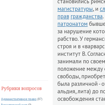
становились рим
магистратуры
, и
с
прав
гражданства
патронатом
бывшег
за нарушение кото
рабство. У герман
строя и в «варвар
институт В. Согла
занимали по свое
положение между с
свободы, приобрет
была различной - 
Рубрики вопросов
альдия, лита) до 
освобождения ста
Административное право
(87)
Бухгалтерский учет
(0)