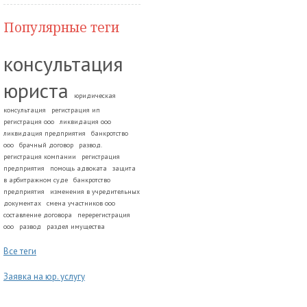
Популярные теги
консультация
юриста
юридическая
консультация
регистрация ип
регистрация ооо
ликвидация ооо
ликвидация предприятия
банкротство
ооо
брачный договор
развод.
регистрация компании
регистрация
предприятия
помощь адвоката
защита
в арбитражном суде
банкротство
предприятия
изменения в учредительных
документах
смена участников ооо
составление договора
перерегистрация
ооо
развод
раздел имущества
Все теги
Заявка на юр. услугу