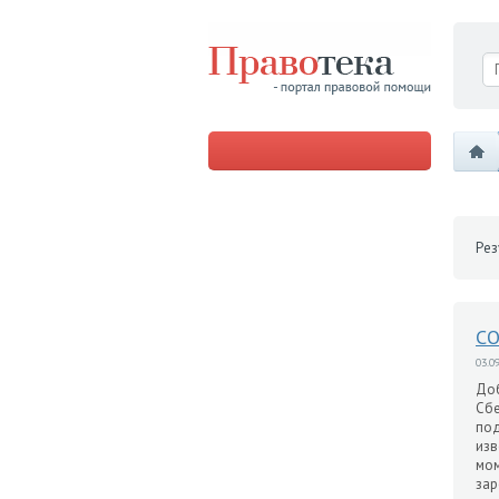
Рез
С
03.09
Доб
Сбе
под
изв
мом
зар