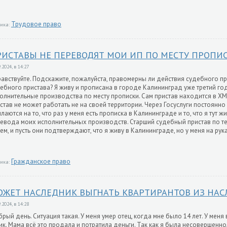
Трудовое право
ика:
ИСТАВЫ НЕ ПЕРЕВОДЯТ МОИ ИП ПО МЕСТУ ПРОПИС
.2024, в 14:27
авствуйте. Подскажите, пожалуйста, правомерны ли действия судебного пр
ебного пристава? Я живу и прописана в городе Калининград уже третий год
олнительные производства по месту прописки. Сам пристав находится в ХМ
став не может работать не на своей территории. Через Госуслуги постоянно
лаются на то, что раз у меня есть прописка в Калининграде и то, что я тут 
евода моих исполнительных производств. Старший судебный пристав по тел
ем, и пусть они подтверждают, что я живу в Калининграде, но у меня на ру
Гражданское право
ика:
ОЖЕТ НАСЛЕДНИК ВЫГНАТЬ КВАРТИРАНТОВ ИЗ НАС
.2024, в 14:28
рый день. Ситуация такая. У меня умер отец, когда мне было 14 лет. У меня
ик. Мама всё это продала и потратила деньги. Так как я была несовершенн