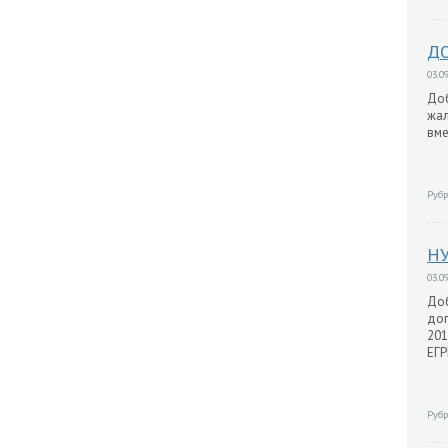
ДО
03.09
Доб
жал
вме
Рубр
НУ
03.09
Доб
дог
201
ЕГР
Рубр