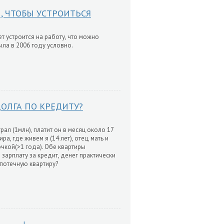
, ЧТОБЫ УСТРОИТЬСЯ
т устроится на работу, что можно
ла в 2006 году условно.
ОЛГА ПО КРЕДИТУ?
рал (1млн), платит он в месяц около 17
ра, где живем я (14 лет), отец, мать и
дочкой(>1 года). Обе квартиры
 зарплату за кредит, денег практически
ипотечную квартиру?