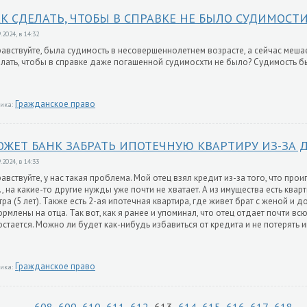
К СДЕЛАТЬ, ЧТОБЫ В СПРАВКЕ НЕ БЫЛО СУДИМОСТИ
.2024, в 14:32
авствуйте, была судимость в несовершеннолетнем возрасте, а сейчас мешае
лать, чтобы в справке даже погашенной судимосxти не было? Судимость бы
Гражданское право
ика:
ЖЕТ БАНК ЗАБРАТЬ ИПОТЕЧНУЮ КВАРТИРУ ИЗ-ЗА Д
.2024, в 14:33
авствуйте, у нас такая проблема. Мой отец взял кредит из-за того, что проиг
., на какие-то другие нужды уже почти не хватает. А из имущества есть кварти
тра (5 лет). Также есть 2-ая ипотечная квартира, где живет брат с женой и 
рмлены на отца. Так вот, как я ранее и упоминал, что отец отдает почти всю
остается. Можно ли будет как-нибудь избавиться от кредита и не потерять 
Гражданское право
ика: