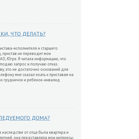
КИ, ЧТО ДЕЛАТЬ?
истава-исполнителя и старшего
, пристав не переводит мои
АО, Югре. Я читала информацию, что
 подаю запрос и получаю отказ.
живу, это не достаточно оснований для
ефону мне сказал ехать к приставам на
ках грудничок и ребенок-инвалид
ЛЕДУЕМОГО ДОМА?
 в наследстве от отца была квартира и
олетней, она представляла мои интересы