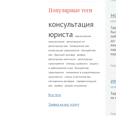
Популярные теги
МО
консультация
03.09
Здр
юриста
был
либ
юридическая
до 
консультация
регистрация ип
мен
регистрация ооо
ликвидация ооо
наш
ликвидация предприятия
банкротство
ещё
ооо
брачный договор
развод.
регистрация компании
регистрация
предприятия
помощь адвоката
защита
Рубр
в арбитражном суде
банкротство
предприятия
изменения в учредительных
документах
смена участников ооо
И
составление договора
перерегистрация
ооо
развод
раздел имущества
03.09
Здр
Все теги
ли 
Заявка на юр. услугу
Рубр