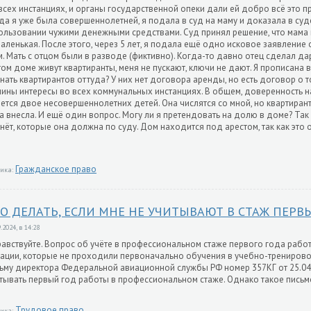
всех инстанциях, и органы государственной опеки дали ей добро всё это пр
да я уже была совершеннолетней, я подала в суд на маму и доказала в су
ользовании чужими денежными средствами. Суд принял решение, что мама м
аленькая. После этого, через 5 лет, я подала ещё одно исковое заявление 
. Мать с отцом были в разводе (фиктивно). Когда-то давно отец сделал да
том доме живут квартиранты, меня не пускают, ключи не дают. Я прописана в
нать квартирантов оттуда? У них нет договора аренды, но есть договор о т
ины интересы во всех коммунальных инстанциях. В общем, доверенность н
ется двое несовершеннолетних детей. Она числятся со мной, но квартиран
а внесла. И ещё один вопрос. Могу ли я претендовать на долю в доме? Так 
нёт, которые она должна по суду. Дом находится под арестом, так как это
Гражданское право
ика:
О ДЕЛАТЬ, ЕСЛИ МНЕ НЕ УЧИТЫВАЮТ В СТАЖ ПЕРВ
.2024, в 14:28
авствуйте. Вопрос об учёте в профессиональном стаже первого года раб
ации, которые не проходили первоначально обучения в учебно-тренировоч
ьму директора Федеральной авиационной службы РФ номер 357КГ от 25.04
тывать первый год работы в профессиональном стаже. Однако такое письм
Трудовое право
ика: