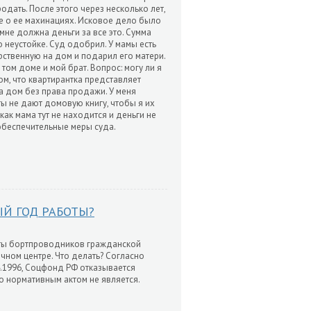
одать. После этого через несколько лет,
де о ее махинациях. Исковое дело было
не должна деньги за все это. Сумма
о неустойке. Суд одобрил. У мамы есть
рственную на дом и подарил его матери.
 том доме и мой брат. Вопрос: могу ли я
ом, что квартирантка представляет
а дом без права продажи. У меня
ты не дают домовую книгу, чтобы я их
как мама тут не находится и деньги не
 обеспечительные меры суда.
ЫЙ ГОД РАБОТЫ?
оты бортпроводников гражданской
ном центре. Что делать? Согласно
.1996, Соцфонд РФ отказывается
о нормативным актом не является.