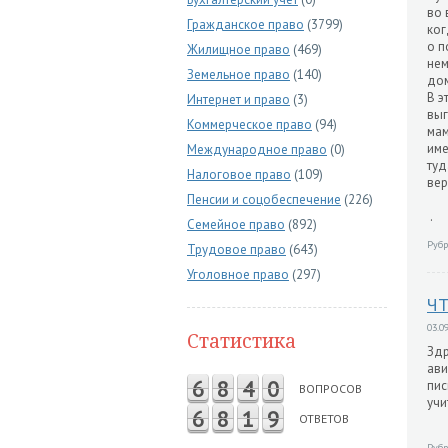
во 
Гражданское право
(3799)
ког
о п
Жилищное право
(469)
нем
Земельное право
(140)
дом
В э
Интернет и право
(3)
выг
Коммерческое право
(94)
мам
име
Международное право
(0)
туд
Налоговое право
(109)
вер
Пенсии и соцобеспечение
(226)
.
Семейное право
(892)
Рубр
Трудовое право
(643)
Уголовное право
(297)
ЧТ
03.09
Статистика
Здр
ави
6
8
4
0
пис
ВОПРОСОВ
учи
6
8
1
9
ОТВЕТОВ
Рубр