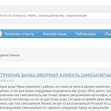
Вопросы-ответы
Консультации
Публикации
Пои
ультат поиска
ОТРУДНИК БАНКА ОФОРМИЛ КЛИЕНТА САМОЗАНЯТЫ
.2024, в 14:27
рый день! Мужа сократили с работы, он стоял на учете в Центре занятости
рбанк, и там для плана сотрудница подключила ему услугу «Мое дело», сказ
ключили ему самозанятость, как только пришло уведомление на телефон, он
естность инспектора, но он не дал этому ходу. Сегодня на приеме мужа увед
ента, как стал самозанятым. Можно ли как-то восстановиться? И какой его
егистрировали самозанятым это сделали сотрудники банка, не уведомляя.