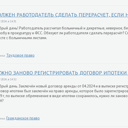
ЛЖЕН РАБОТОДАТЕЛЬ СДЕЛАТЬ ПЕРЕРАСЧЕТ, ЕСЛИ
.2024, в 14:31
рый день! Работодатель рассчитал больничный и декретные, неверное, бе
обу в прокуратуру и ФСС. Обязуют ли работодателя сделать перерасчёт? 
сте с больничными листами.
Трудовое право
ика:
ЖНО ЗАНОВО РЕГИСТРИРОВАТЬ ДОГОВОР ИПОТЕКИ В
.2024, в 14:32
рый день. Заключён новый договор аренды от 04.2024 и в выписке регистр
овор ипотеки был заключён на право аренды, которое было зарегистриров
9 г, по выписке обременение в виде ипотеки сохранилось, нужно ли заново
Н?
Гражданское право
ика: