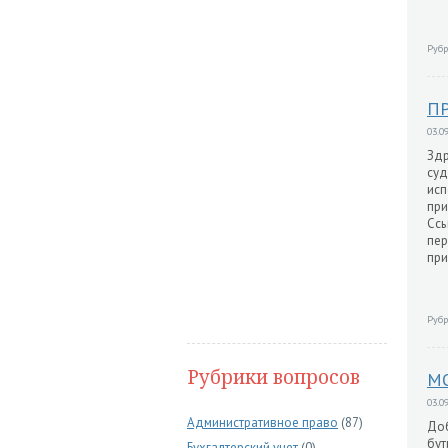
Рубр
ПР
03.09
Здр
суд
исп
при
Ссы
пер
при
Рубр
Рубрики вопросов
М
03.09
Административное право
(87)
Доб
бут
Бухгалтерский учет
(0)