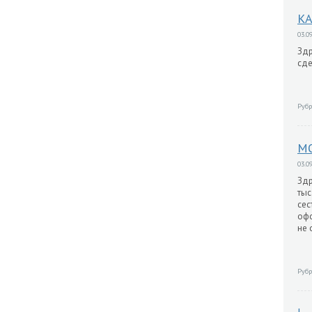
КА
03.09
Здр
сде
Рубр
МО
03.09
Здр
тыс
сес
офо
не 
Рубр