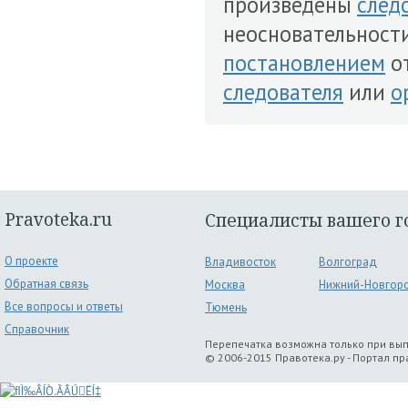
произведены
след
неосновательности 
постановлением
о
следователя
или
о
Pravoteka.ru
Специалисты вашего г
О проекте
Владивосток
Волгоград
Обратная связь
Москва
Нижний-Новгор
Все вопросы и ответы
Тюмень
Справочник
Перепечатка возможна только при вы
© 2006-2015 Правотека.ру - Портал п