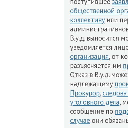
поступившее
заяв
общественной орг
коллективу
или пе
административном
В.у.д. выносится 
уведомляется лиц
организация
, от 
разъясняется им
п
Отказ в В.у.д. мо
надлежащему
про
Прокурор
,
следова
уголовного дела
, 
сообщение по
под
случае
они обязан