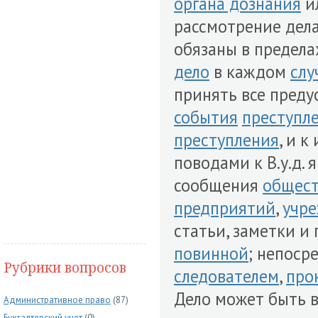
органа дознания
и
рассмотрение дел
обязаны в предела
дело
в каждом
слу
принять все пред
события
преступл
преступления
, и к
поводами к В.у.д. 
сообщения
общест
предприятий
,
учр
статьи, заметки и
повинной
; непоср
Рубрики вопросов
следователем
,
про
Дело может быть 
Административное право
(87)
Бухгалтерский учет
(0)