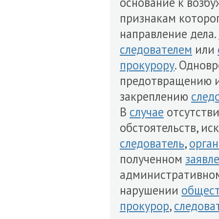
основание к возбу
признакам которог
направление дела.
следователем
или
прокурору
. Однов
предотвращению 
закреплению
след
В
случае
отсутствия
обстоятельств, ис
следователь
,
орган
полученном
заявл
административно
нарушении
общест
прокурор
,
следова