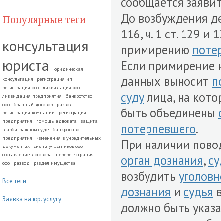
сообщается заявит
До возбуждения д
Популярные теги
116, ч. 1 ст. 129 и
консультация
примирению
поте
юриста
Если примирение н
юридическая
данных выносит
п
консультация
регистрация ип
регистрация ооо
ликвидация ооо
суду
лица, на кото
ликвидация предприятия
банкротство
ооо
брачный договор
развод.
быть объединены
регистрация компании
регистрация
предприятия
помощь адвоката
защита
потерпевшего
.
в арбитражном суде
банкротство
предприятия
изменения в учредительных
При наличии повод
документах
смена участников ооо
составление договора
перерегистрация
орган дознания
,
су
ооо
развод
раздел имущества
возбудить
уголовн
Все теги
дознания
и
судья
в
Заявка на юр. услугу
должно быть указа