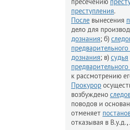
пресечению
прест
преступления
.
После
вынесения
п
дело для произво
дознания
; б)
следо
предварительного
дознания
; в)
судья
предварительного
к рассмотрению е
Прокурор
осуществ
возбуждено
следо
поводов и основан
отменяет
постано
отказывая в В.у.д.