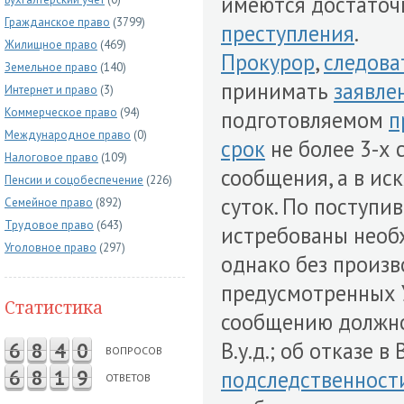
имеются достаточ
Гражданское право
(3799)
преступления
.
Жилищное право
(469)
Прокурор
,
следова
Земельное право
(140)
принимать
заявле
Интернет и право
(3)
Коммерческое право
(94)
подготовляемом
п
Международное право
(0)
срок
не более 3-х 
Налоговое право
(109)
сообщения, а в и
Пенсии и соцобеспечение
(226)
суток. По поступ
Семейное право
(892)
Трудовое право
(643)
истребованы необ
Уголовное право
(297)
однако без произ
предусмотренных 
Статистика
сообщению должно
В.у.д.; об отказе в 
6
8
4
0
ВОПРОСОВ
6
8
1
9
подследственност
ОТВЕТОВ