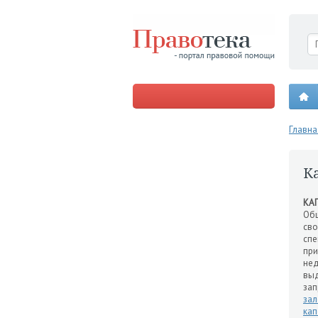
Главна
К
КА
Общ
сво
спе
при
нед
выд
зап
зал
кап