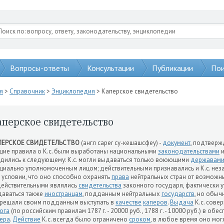
Вопросы-ответы
Консультации
Публикации
Пои
я
>
Справочник
>
Энциклопедия
> Каперское свидетельство
аперское свидетельство
ПЕРСКОЕ СВИДЕТЕЛЬСТВО
(англ caper cy-кешашсфеу) -
документ
, подтвер
ие правила о К.с. были выработаны национальными
законодательствами
и
дились к следующему: К.с. могли выдаваться только воюющими
державам
циально уполномоченным лицом; действительными признавались и К.с. не
 условии, что оно способно охранять
права
нейтральных стран от возможн
ействительными являлись
свидетельства
законного государя, фактически 
аваться также
иностранцам
, подданным нейтральных
государств
, но обы
рещали своим подданным выступать в
качестве
каперов
.
Выдача
К.с. сове
ога
(по российским правилам 1787 г. - 20000 руб., 1788 г. - 10000 руб.) в об
ера
.
Действие
К.с. всегда было ограничено
сроком
, в любое время оно мог