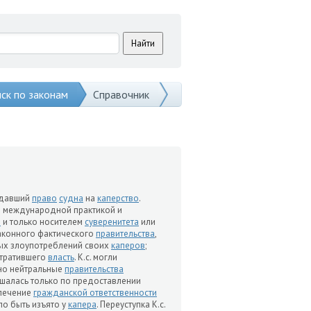
ск по законам
Справочник
ждавший
право
судна
на
каперство
.
 международной практикой и
и
и только носителем
суверенитета
или
законного фактического
правительства
,
ых злоупотреблений своих
каперов
;
утратившего
власть
. К.с. могли
чно нейтральные
правительства
ршалась только по предоставлении
еспечение
гражданской ответственности
ло быть изъято у
капера
. Переуступка К.с.