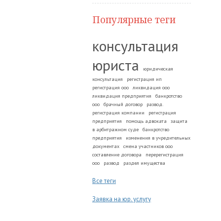
Популярные теги
консультация
юриста
юридическая
консультация
регистрация ип
регистрация ооо
ликвидация ооо
ликвидация предприятия
банкротство
ооо
брачный договор
развод.
регистрация компании
регистрация
предприятия
помощь адвоката
защита
в арбитражном суде
банкротство
предприятия
изменения в учредительных
документах
смена участников ооо
составление договора
перерегистрация
ооо
развод
раздел имущества
Все теги
Заявка на юр. услугу