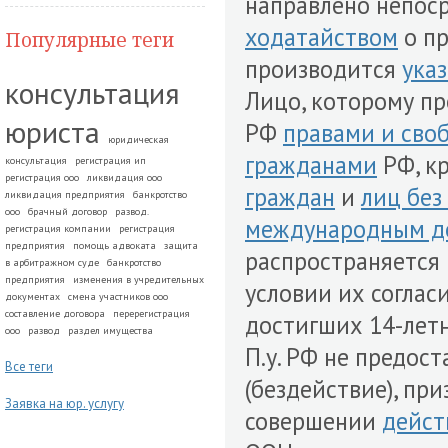
направлено непоср
ходатайством
о пр
Популярные теги
производится
ука
консультация
Лицо, которому пр
юриста
РФ
правами и сво
юридическая
гражданами
РФ, к
консультация
регистрация ип
регистрация ооо
ликвидация ооо
граждан
и
лиц без
ликвидация предприятия
банкротство
ооо
брачный договор
развод.
международным д
регистрация компании
регистрация
предприятия
помощь адвоката
защита
распространяется 
в арбитражном суде
банкротство
предприятия
изменения в учредительных
условии их соглас
документах
смена участников ооо
составление договора
перерегистрация
достигших 14-лет
ооо
развод
раздел имущества
П.у. РФ не предост
Все теги
(бездействие), пр
Заявка на юр. услугу
совершении
дейст