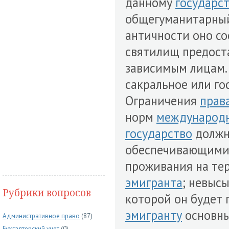
данному
государс
общегуманитарный 
античности оно сос
святилищ предост
зависимым лицам.
сакральное или г
Ограничения
прав
норм
международн
государство
должн
обеспечивающими 
проживания на те
эмигранта
; невысы
Рубрики вопросов
которой он будет 
эмигранту
основн
Административное право
(87)
Бухгалтерский учет
(0)