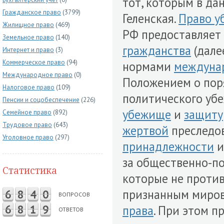
тот, которым в дан
Гражданское право
(3799)
Геленская.
Право у
Жилищное право
(469)
РФ предоставляет 
Земельное право
(140)
гражданства
(дале
Интернет и право
(3)
Коммерческое право
(94)
нормами
междуна
Международное право
(0)
Положением о пор
Налоговое право
(109)
политического убе
Пенсии и соцобеспечение
(226)
убежище
и
защиту
Семейное право
(892)
Трудовое право
(643)
жертвой
преследов
Уголовное право
(297)
принадлежности
и
за общественно-по
Статистика
которые не проти
признанным миро
6
8
4
0
ВОПРОСОВ
6
8
1
9
права
. При этом п
ОТВЕТОВ