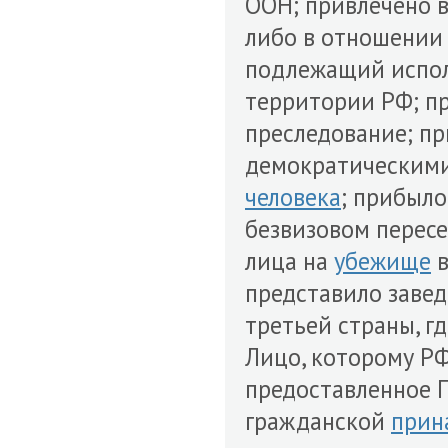
ООН; привлечено 
либо в отношении 
подлежащий испо
территории РФ; пр
преследование; п
демократическими
человека
; прибыло
безвизовом пересе
лица на
убежище
в
представило заве
третьей страны, гд
Лицо, которому РФ
предоставленное П
гражданской
прин