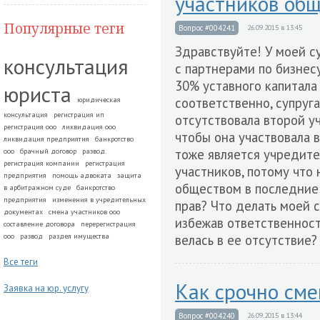
участников общ
Популярные теги
Вопрос #004241
26.09.2015 в 13:45
Здравствуйте! У моей с
консультация
с партнерами по бизнес
30% уставного капитала
юриста
соответственно, супруга
юридическая
консультация
регистрация ип
отсутствовала второй уч
регистрация ооо
ликвидация ооо
чтобы она участвовала в
ликвидация предприятия
банкротство
тоже является учредите
ооо
брачный договор
развод.
регистрация компании
регистрация
участников, потому что
предприятия
помощь адвоката
защита
обществом в последние 
в арбитражном суде
банкротство
предприятия
изменения в учредительных
прав? Что делать моей с
документах
смена участников ооо
избежав ответственност
составление договора
перерегистрация
ооо
развод
раздел имущества
велась в ее отсутствие?
Все теги
Как срочно см
Заявка на юр. услугу
Вопрос #004240
26.09.2015 в 13:44