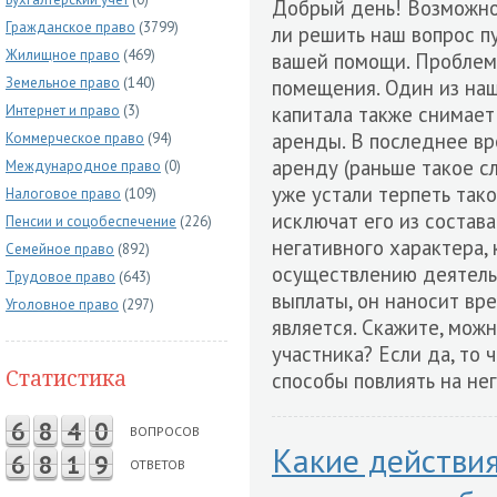
Добрый день! Возможно
Гражданское право
(3799)
ли решить наш вопрос 
Жилищное право
(469)
вашей помощи. Проблем
Земельное право
(140)
помещения. Один из на
Интернет и право
(3)
капитала также снимает
аренды. В последнее вр
Коммерческое право
(94)
аренду (раньше такое с
Международное право
(0)
уже устали терпеть тако
Налоговое право
(109)
исключат его из состав
Пенсии и соцобеспечение
(226)
негативного характера,
Семейное право
(892)
осуществлению деятельн
Трудовое право
(643)
выплаты, он наносит вр
Уголовное право
(297)
является. Скажите, мож
участника? Если да, то 
Статистика
способы повлиять на не
6
8
4
0
ВОПРОСОВ
Какие действи
6
8
1
9
ОТВЕТОВ