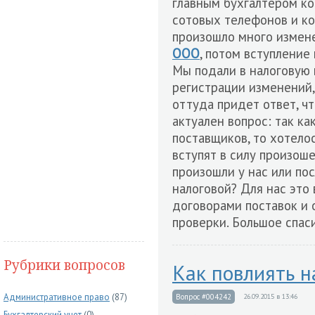
главным бухгалтером к
сотовых телефонов и ко
произошло много измен
ООО
, потом вступление
Мы подали в налоговую
регистрации изменений,
оттуда придет ответ, чт
актуален вопрос: так к
поставщиков, то хотелос
вступят в силу произоше
произошли у нас или пос
налоговой? Для нас это
договорами поставок и 
проверки. Большое спас
Рубрики вопросов
Как повлиять н
Административное право
(87)
Вопрос #004242
26.09.2015 в 13:46
Бухгалтерский учет
(0)