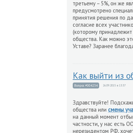
третьему – 5%, он же я
предусмотрено специаль
принятия решения по д
согласие всех участник
(которому принадлежит 
общества. Как можно эт
Уставе? Заранее благода
Как выйти из о
Вопрос #004234
26.09.2015 в 13:37
Здравствуйте! Подскажи
общества или
смены уч
на данный момент отбы
частности, у нас есть О
нерезидентом РФ, хочет