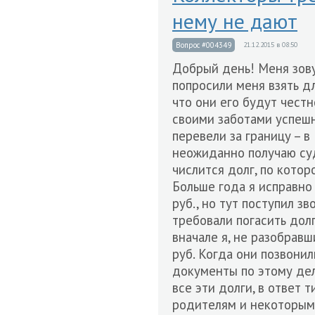
нему не дают
Вопрос #004349
21.12.2015 в 08:50
Добрый день! Меня зову
попросили меня взять дл
что они его будут честн
своими заботами успешн
перевели за границу – 
неожиданно получаю суд
числится долг, по котор
Больше года я исправно
руб., но тут поступил з
требовали погасить долг
вначале я, не разобрав
руб. Когда они позвонил
документы по этому дел
все эти долги, в ответ 
родителям и некоторым д