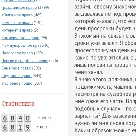
взаймы своему знакомом
Гражданское право
(3799)
выдавалась не под проце
Жилищное право
(469)
которой указали, что ес
Земельное право
(140)
день просрочки будет н
Интернет и право
(3)
Знакомый на связь не в
Коммерческое право
(94)
сроки уже вышли. Я обра
Международное право
(0)
просестрочку на день м
Налоговое право
(109)
какие-то уважительные 
Пенсии и соцобеспечение
(226)
лишь половины проценто
Семейное право
(892)
меня занял.
Трудовое право
(643)
Я знаю этого должника,
Уголовное право
(297)
недвижимость, машины и
несмотря на судебное 
мне даже его часть. Во
Статистика
подобных случаях – по 
варианты? Для взыскани
6
8
4
0
ВОПРОСОВ
нужно ли мне снова под
6
8
1
9
ОТВЕТОВ
Каким образом можно ещ