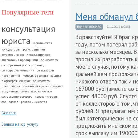
Популярные теги
Меня обманул 
консультация
Вопрос #004350
21.12.2015 в 08:53
Здравствуйте! Я брал к
юриста
году, потом потерял раб
юридическая
консультация
регистрация ип
за несколько месяцев. В
регистрация ооо
ликвидация ооо
просил их разработать 
ликвидация предприятия
банкротство
моего случая, потому ка
ооо
брачный договор
развод.
регистрация компании
регистрация
дальнейшем продолжать 
предприятия
помощь адвоката
защита
никакого ответа так и 
в арбитражном суде
банкротство
предприятия
изменения в учредительных
167000 руб. (вместе со 
документах
смена участников ооо
успел 48000 руб. Спустя
составление договора
перерегистрация
ооо
развод
раздел имущества
от коллекторов о том, ч
рублей. Я предлагал им о
Все теги
был категорически не со
Заявка на юр. услугу
предложить мне «компро
срок выплачу им 190000 