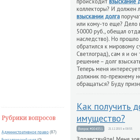
происходит
взыскание 
коллекторы? И должен л
взыскании долга
поруча
или кому-то еще? Дело 
50000 руб., обещал отд
наследство). Но прошло 
обратился к мировому с
Светлоград), сам я и он
решение – долг взыскать
Теперь меня интересует
должник по-прежнему не
обращаться? Буду призн
Как получить д
имущество?
Рубрики вопросов
Вопрос #004351
21.12.2015 в 08:55
Административное право
(87)
Здравствуйте! Меня зов
Бухгалтерский учет
(0)