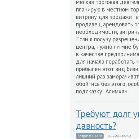
мелкая торговая деяте
планирую в местном тор
витрину для продажи ге
продавец, арендовать о
необходимости, витрина
Если я получу разрешен
центра, нужно ли мне б
в качестве предпринима
для начала поработать 
прибылен этот вид бизне
лишний раз заморачива
обойтись без этого, осо
подсказку! Алимхан.
Требуют долг у
давность?
Вопрос #004368
21.12.2015 в 09:33