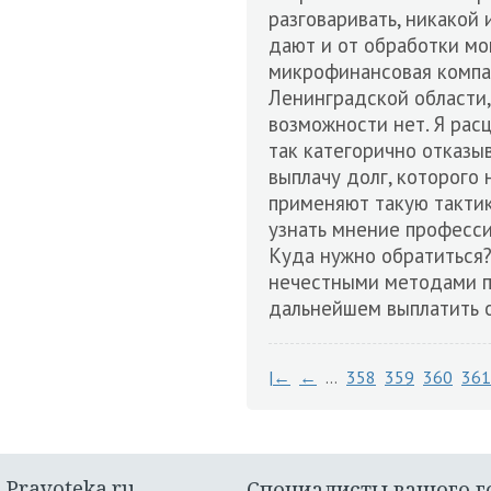
разговаривать, никакой
дают и от обработки мо
микрофинансовая компан
Ленинградской области,
возможности нет. Я расц
так категорично отказыв
выплачу долг, которого
применяют такую тактик
узнать мнение профессио
Куда нужно обратиться?
нечестными методами по
дальнейшем выплатить о
|←
←
…
358
359
360
361
Pravoteka.ru
Специалисты вашего г