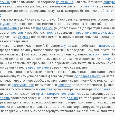
етчика
при возникновении спорного
притязания
, или если без этого
присутс
ь, не могло возникнуть. Тогда установление факта, что
ответчик
в данное вр
довательно, не мог совершить поступка, из которого бы возникло
обязател
а
.
. как в логической схеме присутствуют 3 основных элемента: место соверш
ступления
; место, где в этот момент находился человек, заявивший о своем 
миналистика
различает
предалиби
(А., обеспеченное до преступления) и по
торого
преступник
позаботился
после
совершения
преступления
.
Доказыва
ределенных
случаях
позволяет делать выводы в отношении планирования 
же его совершения.
личают полное и частичное А. В первом
случае
факт пребывания
подозрев
пределенное, точно установленное время и в определенном, точно устан
можность его физического участия в исполнении данного
преступления
. П
уация, не исключающая полностью предположения о совершении
преступл
дения о времени его пребывания в определенном месте лишь частично «п
ождения на месте
преступления
во время его совершения.
ановление полного А. также не всегда может быть истолковано однозначн
детельствует, что установление факта отсутствия
подозреваемого
на месте
означает, что это лицо вообще не причастно к содеянному. Оно могло, что
упповых
преступлениях
, не выступать в
качестве
непосредственного, физиче
яться его соучастником в
качестве
организатора, инициатора,
пособника
. 
едства
связи
позволяют
организаторам преступления
, даже находясь за п
авлять
процессом совершения преступного
деяния
, контролировать крими
равлять деятельность своих сообщников по мере получения от них экстре
нове
их оперативного анализа соответствующие корректирующие указания.
 проверке А. может быть опровергнуто. Установление ложности А. являетс