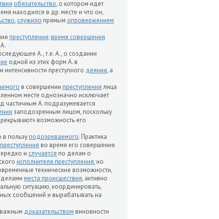
твия
обязательство
, о котором идет
емя находился в др. месте и что он,
ьство
,
служило
прямым
опровержением
ения
преступления
;
время совершения
А.
следующее А., т.е. А., о создании
ние
одной из этих форм А. в
и интенсивности преступного
деяния
, а
аемого
в совершении
преступления
лица
овленном месте однозначно исключает
од частичным А. подразумевается
ения
заподозренным лицом, поскольку
ерекрывают» возможность его
о в пользу
подозреваемого
. Практика
преступления
во время его совершения
 нередко и
случается
по делам о
ского
исполнителя преступления
, но
Современные технические возможности,
ределами
места происшествия
, активно
нальную ситуацию, координировать,
нных сообщений и вырабатывать на
я важным
доказательством
виновности