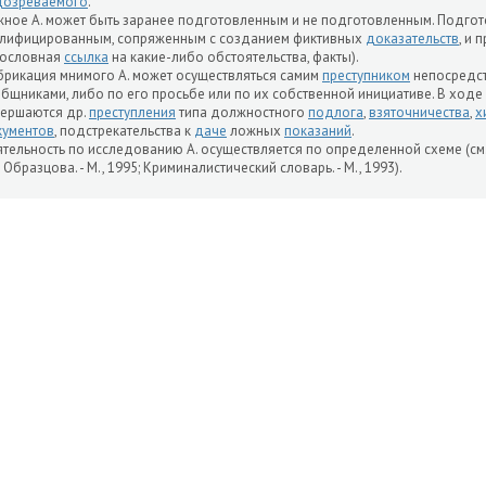
дозреваемого
.
ное А. может быть заранее подготовленным и не подготовленным. Подгот
лифицированным, сопряженным с созданием фиктивных
доказательств
, и 
лословная
ссылка
на какие-либо обстоятельства, факты).
рикация мнимого А. может осуществляться самим
преступником
непосредств
бщниками, либо по его просьбе или по их собственной инициативе. В ходе
ершаются др.
преступления
типа должностного
подлога
,
взяточничества
,
х
кументов
, подстрекательства к
даче
ложных
показаний
.
тельность по исследованию А. осуществляется по определенной схеме (см.
. Образцова. - М., 1995; Криминалистический словарь. - М., 1993).