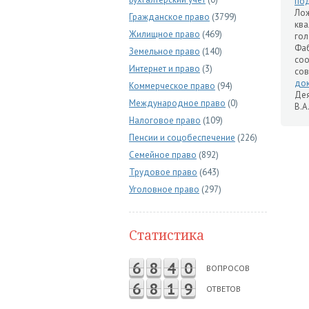
по
Лож
Гражданское право
(3799)
ква
Жилищное право
(469)
го
Фаб
Земельное право
(140)
соо
Интернет и право
(3)
сов
до
Коммерческое право
(94)
Дея
Международное право
(0)
В.А
Налоговое право
(109)
Пенсии и соцобеспечение
(226)
Семейное право
(892)
Трудовое право
(643)
Уголовное право
(297)
Статистика
6
8
4
0
ВОПРОСОВ
6
8
1
9
ОТВЕТОВ