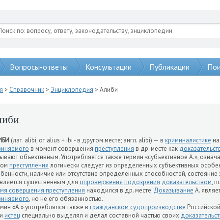
Вопросы-ответы
Консультации
Публикации
Пои
я
>
Справочник
>
Энциклопедия
> Алиби
либи
ИБИ
(лат. alibi, от alius + ibi - в другом месте; англ. alibi) — в
криминалистике
на
виняемого
в момент совершения
преступления
в др. месте как
доказательст
ывают объективным. Употребляется также термин «субъективное А.», озна
цом
преступления
логически следует из определенных субъективных особен
бенности, наличие или отсутствие определенных способностей, состояние з
является существенным для
опровержения
подозрения
доказательством
, 
мя совершения преступления
находился в др. месте.
Доказывание
А. являе
виняемого
, но не его обязанностью.
мин «А.» употреблялся также в
гражданском судопроизводстве
Российско
ли
истец
специально выделял и делал составной частью своих
доказательст