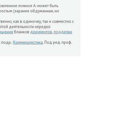
овленное ложное А. может быть
простым (заранее обдуманная, но
енно, как в одиночку, так и совместно с
 этой деятельности нередко
ищения
бланков
документов
,
подделки
 подр.:
Криминалистика
. Под ред. проф.