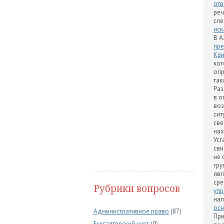
отв
реч
сле
иск
В А
пре
Кри
ко
оп
так
Раз
в о
воз
сит
све
нах
Уст
сви
не 
гр
явл
ср
Рубрики вопросов
упр
нап
ос
Административное право
(87)
При
Бухгалтерский учет
(0)