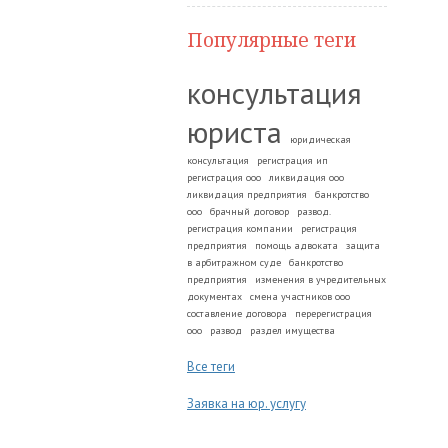
Популярные теги
консультация
юриста
юридическая
консультация
регистрация ип
регистрация ооо
ликвидация ооо
ликвидация предприятия
банкротство
ооо
брачный договор
развод.
регистрация компании
регистрация
предприятия
помощь адвоката
защита
в арбитражном суде
банкротство
предприятия
изменения в учредительных
документах
смена участников ооо
составление договора
перерегистрация
ооо
развод
раздел имущества
Все теги
Заявка на юр. услугу