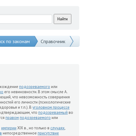
ск по законам
Справочник
хождение
подозреваемого
или
во
его невиновности. В этом смысле А.
чающий, что невозможность совершения
ностей его личности (психологические
доровья и т.п.). В
уголовном процессе
подтверждающим, что
подозреваемый
во
тся
правом
подозреваемого
или
й
империи
XIX в., но только в
случаях
,
в
непосредственное
присутствие