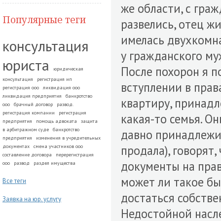
же области, с гра
Популярные теги
развелись, отец жи
имелась двухкомна
консультация
у гражданского му
юриста
После похорон я п
юридическая
консультация
регистрация ип
вступлении в права
регистрация ооо
ликвидация ооо
ликвидация предприятия
банкротство
квартиру, принадл
ооо
брачный договор
развод.
регистрация компании
регистрация
какая-то семья. О
предприятия
помощь адвоката
защита
в арбитражном суде
банкротство
давно принадлежит
предприятия
изменения в учредительных
продала), говорят,
документах
смена участников ооо
составление договора
перерегистрация
документы на право
ооо
развод
раздел имущества
может ли такое б
Все теги
достаться собстве
Заявка на юр. услугу
Недостойной насле