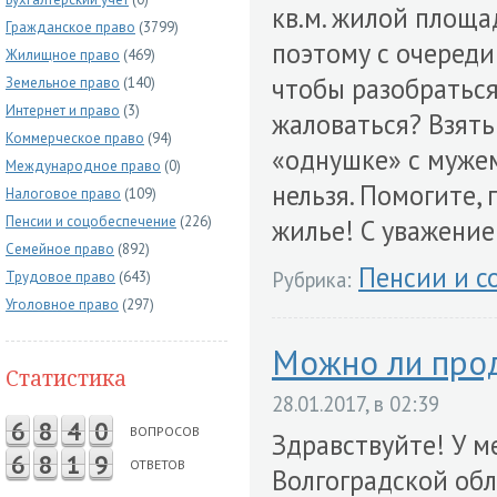
кв.м. жилой площад
Гражданское право
(3799)
поэтому с очереди
Жилищное право
(469)
чтобы разобраться
Земельное право
(140)
Интернет и право
(3)
жаловаться? Взять 
Коммерческое право
(94)
«однушке» с мужем
Международное право
(0)
нельзя. Помогите,
Налоговое право
(109)
Пенсии и соцобеспечение
(226)
жилье! С уважение
Семейное право
(892)
Пенсии и с
Рубрика:
Трудовое право
(643)
Уголовное право
(297)
Можно ли прод
Статистика
28.01.2017, в 02:39
6
8
4
0
ВОПРОСОВ
Здравствуйте! У м
6
8
1
9
ОТВЕТОВ
Волгоградской обл