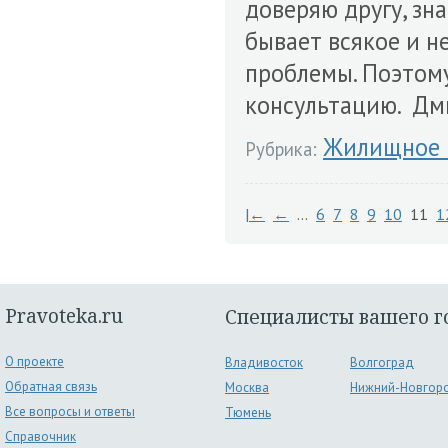
доверяю другу, зна
бывает всякое и н
проблемы. Поэтому
консультацию. Дм
Жилищное 
Рубрика:
|←
←
…
6
7
8
9
10
11
1
Pravoteka.ru
Специалисты вашего г
О проекте
Владивосток
Волгоград
Обратная связь
Москва
Нижний-Новгор
Все вопросы и ответы
Тюмень
Справочник