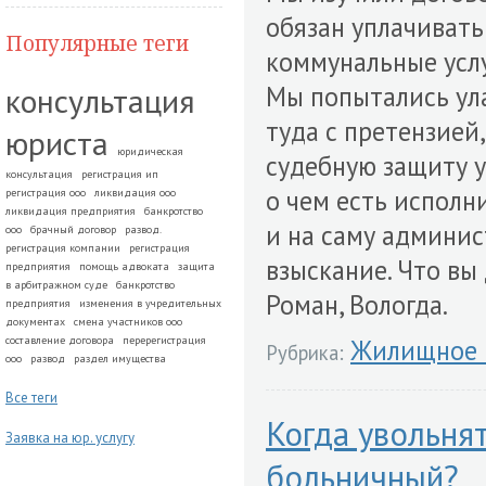
обязан уплачивать
Популярные теги
коммунальные услуг
консультация
Мы попытались ул
туда с претензией
юриста
юридическая
судебную защиту у
консультация
регистрация ип
о чем есть исполн
регистрация ооо
ликвидация ооо
ликвидация предприятия
банкротство
и на саму админис
ооо
брачный договор
развод.
регистрация компании
регистрация
взыскание. Что вы
предприятия
помощь адвоката
защита
в арбитражном суде
банкротство
Роман, Вологда.
предприятия
изменения в учредительных
документах
смена участников ооо
составление договора
перерегистрация
Жилищное 
Рубрика:
ооо
развод
раздел имущества
Все теги
Когда увольнят
Заявка на юр. услугу
больничный?