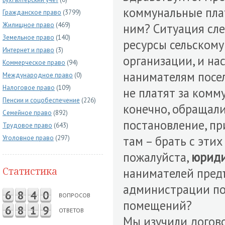
коммунальные плат
Гражданское право
(3799)
Жилищное право
(469)
ним? Ситуация сл
Земельное право
(140)
ресурсы сельскому
Интернет и право
(3)
организации, и на
Коммерческое право
(94)
нанимателям посе
Международное право
(0)
Налоговое право
(109)
не платят за комму
Пенсии и соцобеспечение
(226)
конечно, обращали
Семейное право
(892)
постановление, пр
Трудовое право
(643)
там – брать с эти
Уголовное право
(297)
пожалуйста,
юриди
Статистика
нанимателей предъ
администрации пос
6
8
4
0
ВОПРОСОВ
помещений?
6
8
1
9
ОТВЕТОВ
Мы изучили догово