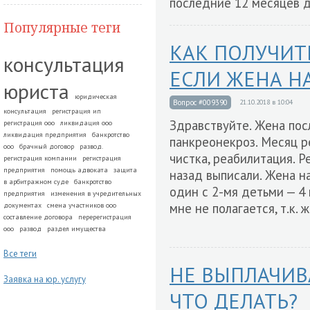
последние 12 месяцев 
Популярные теги
КАК ПОЛУЧИТЬ
консультация
ЕСЛИ ЖЕНА Н
юриста
юридическая
Вопрос #009390
21.10.2018 в 10:04
консультация
регистрация ип
Здравствуйте. Жена пос
регистрация ооо
ликвидация ооо
ликвидация предприятия
банкротство
панкреонекроз. Месяц р
ооо
брачный договор
развод.
чистка, реабилитация. Р
регистрация компании
регистрация
предприятия
помощь адвоката
защита
назад выписали. Жена н
в арбитражном суде
банкротство
один с 2-мя детьми — 4 
предприятия
изменения в учредительных
мне не полагается, т.к.
документах
смена участников ооо
составление договора
перерегистрация
ооо
развод
раздел имущества
Все теги
НЕ ВЫПЛАЧИВ
Заявка на юр. услугу
ЧТО ДЕЛАТЬ?