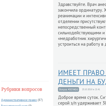
Здравствуйте. Врач ане
закончила ординатуру. 
реанимации и интенсивн
отделении присутствуют
непосредственный конт
сильнодействующими и 
«медработник хирургиче
устроиться на работу в
ИМЕЕТ ПРАВО
ДЕНЬГИ НА Б
Рубрики вопросов
Вопрос #009406
25.10.2018 в 21:41
Доброе время суток. Си
Административное право
(87)
серой з/п удерживает 3
Бухгалтерский учет
(0)