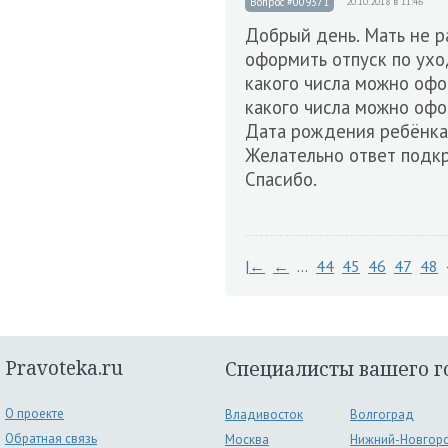
Вопрос #009371
20.10.2018 в 11:46
Добрый день. Мать не р
оформить отпуск по ухо
какого числа можно офо
какого числа можно офо
Дата рождения ребёнка 0
Желательно ответ подкр
Спасибо.
|←
←
…
44
45
46
47
48
Pravoteka.ru
Специалисты вашего г
О проекте
Владивосток
Волгоград
Обратная связь
Москва
Нижний-Новгор