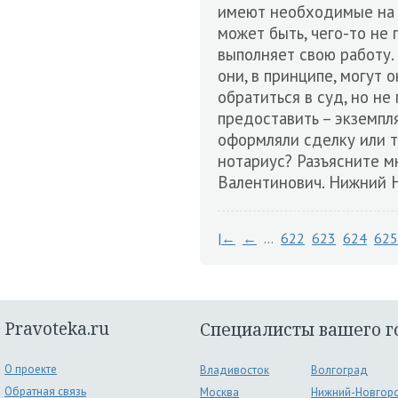
имеют необходимые на т
может быть, чего-то не 
выполняет свою работу.
они, в принципе, могут 
обратиться в суд, но н
предоставить – экземпл
оформляли сделку или те
нотариус? Разъясните м
Валентинович. Нижний 
|←
←
…
622
623
624
625
Pravoteka.ru
Специалисты вашего г
О проекте
Владивосток
Волгоград
Обратная связь
Москва
Нижний-Новгор