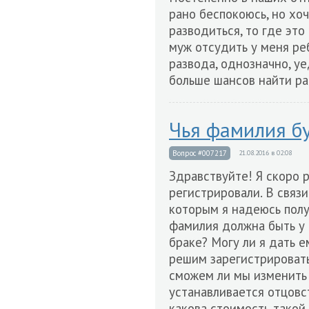
рано беспокоюсь, но хоч
разводиться, то где эт
муж отсудить у меня реб
развода, однозначно, уе
больше шансов найти ра
Чья фамилия бу
Вопрос #007217
21.08.2016 в 02:08
Здравствуйте! Я скоро р
регистрировали. В связи
которым я надеюсь пол
фамилия должна быть у р
браке? Могу ли я дать 
решим зарегистрировать
сможем ли мы изменить
устанавливается отцовс
какова стоимость такой