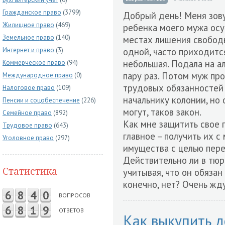
Гражданское право
(3799)
Добрый день! Меня зову
Жилищное право
(469)
ребенка моего мужа осу
Земельное право
(140)
местах лишения свобод
Интернет и право
(3)
одной, часто приходитс
небольшая. Подала на а
Коммерческое право
(94)
пару раз. Потом муж про
Международное право
(0)
трудовых обязанностей 
Налоговое право
(109)
начальнику колонии, но 
Пенсии и соцобеспечение
(226)
могут, таков закон.
Семейное право
(892)
Как мне защитить свое 
Трудовое право
(643)
главное – получить их 
Уголовное право
(297)
имущества с целью пер
Действительно ли в тюрь
Статистика
учитывая, что он обязан
конечно, нет? Очень жд
6
8
4
0
ВОПРОСОВ
6
8
1
9
ОТВЕТОВ
Как выкупить д