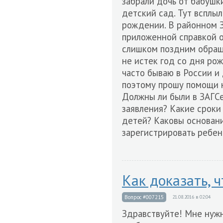
забрали дочь от бабушк
детский сад. Тут всплыл
рождении. В районном З
приложенной справкой о
слишком поздним обраще
не истек год со дня рож
часто бываю в России и
поэтому прошу помощи н
Должны ли были в ЗАГСе
заявления? Какие сроки
детей? Каковы основани
зарегистрировать ребен
Как доказать, 
Вопрос #007215
21.08.2016 в 02:04
Здравствуйте! Мне нуж