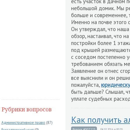
есть участок в дачном п
небольшой домик. Мы ре
больше и современнее, т
Именно на почве этого с
Он утверждал, что наша
обзор, настаивал, что н
постройки более 1 этаж
под крышей размещаются
с соседом постепенно ус
требованием обязать мен
Заявление он отнес сгор
все выяснили и он решил
пожалуйста,
юридическу
быть дальше? Слышал, ч
уплате судебных расходо
Рубрики вопросов
Как получить а
Административное право
(87)
Бухгалтерский учет
(0)
Вопрос #007223
04.10.2016 в 00:35