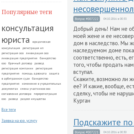
несовершеннол
Популярные теги
Вопрос #007222
04.10.2016 в 00:33
консультация
Добрый день! Нам не о
моей жене и ее несове
юриста
дом в наследство. Мы ж
юридическая
консультация
регистрация ип
наследуемом доме пока 
регистрация ооо
ликвидация ооо
соответственно, есть, е
ликвидация предприятия
банкротство
того, чтобы продать нам
ооо
брачный договор
развод.
регистрация компании
регистрация
вступал.
предприятия
помощь адвоката
защита
Скажите, возможно ли ж
в арбитражном суде
банкротство
предприятия
изменения в учредительных
ее? И какие, вообще, е
документах
смена участников ооо
сделку, чтобы не наруши
составление договора
перерегистрация
ооо
развод
раздел имущества
Курган
Все теги
Подскажите по
Заявка на юр. услугу
Вопрос #007221
04.10.2016 в 00:30